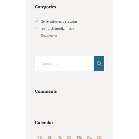
Categories
Generationenberatung
rechtlich medizinisch
Testament
Comments
Calendar
MO.
DI.
MI.
DO.
FR.
SA.
SO.