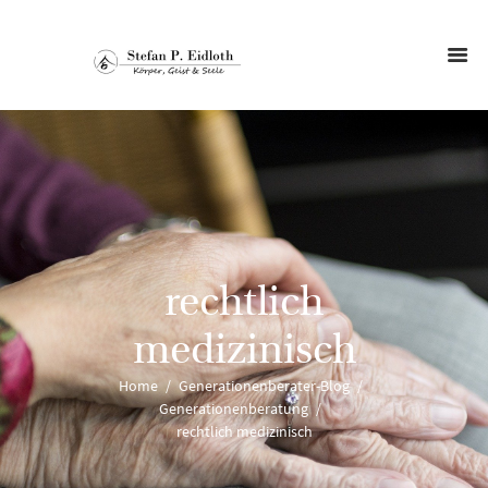
rechtlich
medizinisch
Home
Generationenberater-Blog
Generationenberatung
rechtlich medizinisch